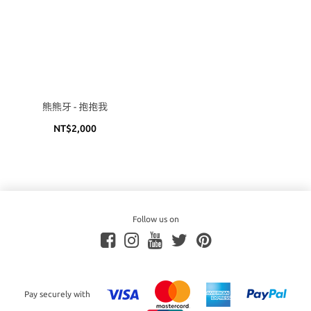
熊熊牙 - 抱抱我
NT$2,000
Follow us on
Pay securely with