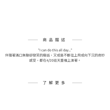
商品描述
"I can do this all day..."
伴隨著滿口無聊卻發笑的廢話，又或是不斷往上飛或向下沉的奇妙
感受，都在4/20這天重複上演著。
了解更多